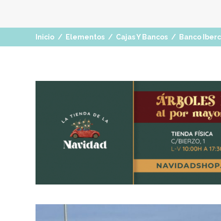
Inicio
/
Elementos
/
Cajas Y Bancos
/
Banco Iberc