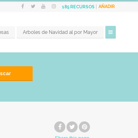
AÑADIR
185
RECURSOS
esas
Arboles de Navidad al por Mayor
scar