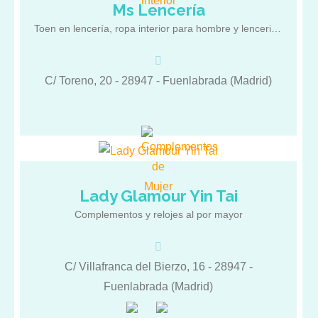
Ms Lencería
Ms Lencería al por mayor Corset Babydoll Lencería
Toen en lencería, ropa interior para hombre y lenceria sexy.
Sexy Medias y ligueros Bodys Tangas y Cullottes
Lenceria tallas grandes Ropa interior para hombre
C/ Toreno, 20 - 28947 - Fuenlabrada (Madrid)
Lady Glamour Yin Tai
Lady Glamour Yin Tai Complementos de Moda Relojes
Complementos y relojes al por mayor
Al por Mayor
C/ Villafranca del Bierzo, 16 - 28947 -
Fuenlabrada (Madrid)