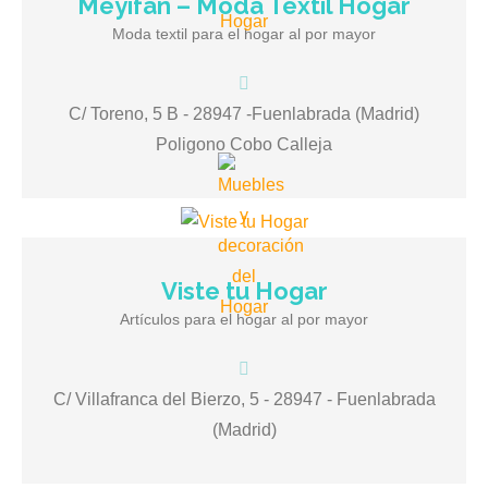
Meyifan – Moda Textil Hogar
Meyifan – Mayorista de Moda Textil Hogar Cortinas Rieles
Moda textil para el hogar al por mayor
y Barras de cortina Pomos embellecedores para las barra
de las cortinas Sabanas Cubresofas Solo Venta al por
mayor
C/ Toreno, 5 B - 28947 -Fuenlabrada (Madrid)
Poligono Cobo Calleja
Viste tu Hogar
Viste tu Hogar Cortinas Barra de cortinas Fundas de Sofa
Artículos para el hogar al por mayor
Artículos de decoración del hogar Fundas Nórdicas
Toallas Al por Mayor
C/ Villafranca del Bierzo, 5 - 28947 - Fuenlabrada
(Madrid)