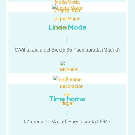
Linda Moda
Venta de Ropa y Moda femenina
C/Villafranca del Bierzo 35 Fuenlabrada (Madrid)
Time home
Llevamos Más de 10 años trabajando en sector de
cuadros, portafotos, decoraciones del hogar etc.
Bazar, cuadros, portafotos, marcos de foto,
C/Toreno 14 Madrid, Fuenlabrada 28947
decoraciones etc