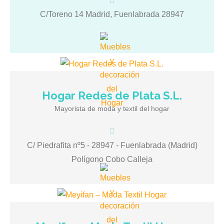
cuadros, portafotos, marcos de foto, decoraciones etc
C/Toreno 14 Madrid, Fuenlabrada 28947
Hogar Redes de Plata S.L.
Redes de Plata S.L. Mayorista de Moda para el Hogar
Mayorista de moda y textil del hogar
Sabanas Cortinas Decoración de casa Cojines Textil
Hogar …. *Solo venta al por mayor
C/ Piedrafita nº5 - 28947 - Fuenlabrada (Madrid)
Polígono Cobo Calleja