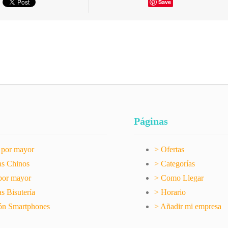
Save
Páginas
l por mayor
> Ofertas
as Chinos
> Categorías
por mayor
> Como Llegar
s Bisutería
> Horario
ón Smartphones
> Añadir mi empresa