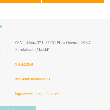
ón
C/ Villablino, 37 L.37 CC Plaza Oriente - 28947 -
Fuenlabrada (Madrid)
:
916422858
info@missbombom.es
http://www.missbombom.es/